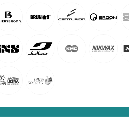
© 2026 beitune - Bikereisen & Fahrtechnik