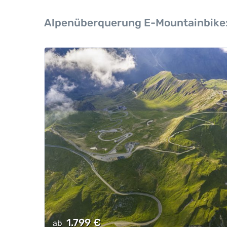
Alpenüberquerung E-Mountainbike
1.799
€
ab