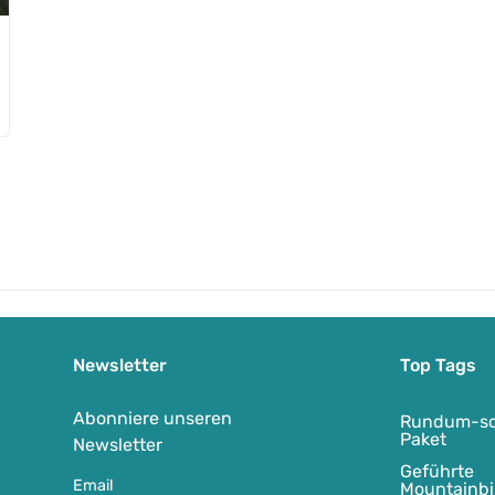
E-MTB-Transalp Königssee-Triest
Newsletter
Top Tags
-
Königssee
Auf Karte anzeigen
Abonniere unseren
Rundum-so
Paket
Newsletter
Geführte
Email
Mountainbi