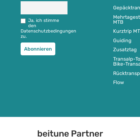
Gepäcktran
Mehrtages
Ja, ich stimme
MTB
den
Kurztrip M
Datenschutzbedingungen
zu.
Guiding
Zusatztag
Transalp-To
Bike-Trans
Rücktransp
Flow
beitune Partner