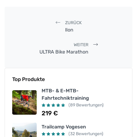
Post navigation
ZURÜCK
Ilon
WEITER
ULTRA Bike Marathon
Top Produkte
MTB- & E-MTB-
Fahrtechniktraining
(89 Bewertungen)
219
€
Trailcamp Vogesen
(32 Bewertungen)