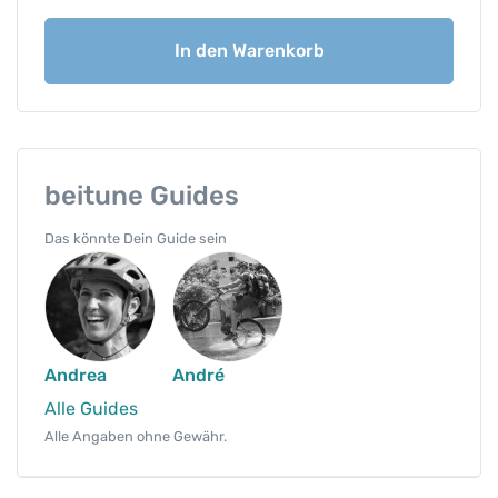
h
n
In den Warenkorb
e
e
s
c
h
u
beitune Guides
h
Das könnte Dein Guide sein
w
a
n
d
e
r
Andrea
André
u
Alle Guides
n
Alle Angaben ohne Gewähr.
g
i