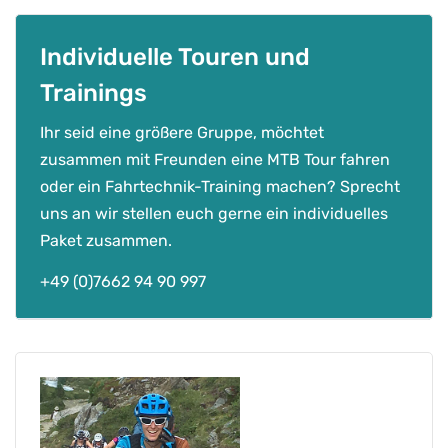
n
d
Individuelle Touren und
e
n
Trainings
V
o
Ihr seid eine größere Gruppe, möchtet
g
zusammen mit Freunden eine MTB Tour fahren
e
oder ein Fahrtechnik-Training machen? Sprecht
s
uns an wir stellen euch gerne ein individuelles
e
Paket zusammen.
n
M
+49 (0)7662 94 90 997
e
n
g
e