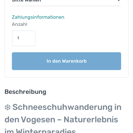
Zahlungsinformationen
Anzahl
S
c
h
n
In den Warenkorb
e
e
s
c
h
Beschreibung
u
h
❄️ Schneeschuhwanderung in
w
den Vogesen – Naturerlebnis
a
n
im Winterparadies