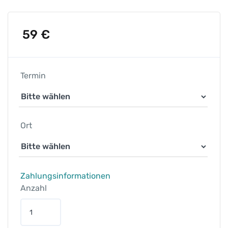
59
€
Termin
Ort
Zahlungsinformationen
Anzahl
S
c