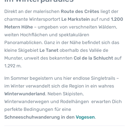
d
e
Direkt an der malerischen
Route des Crêtes
liegt der
r
charmante Wintersportort
Le Markstein
auf rund
1.200
u
Metern Höhe
– umgeben von verschneiten Wäldern,
n
weiten Hochflächen und spektakulären
g
i
Panoramablicken. Ganz in der Nähe befindet sich das
n
kleine Skigebiet
Le Tanet
oberhalb des Vallée de
d
Munster, unweit des bekannten
Col de la Schlucht
auf
e
1.292 m.
n
V
Im Sommer begeistern uns hier endlose Singletrails –
o
im Winter verwandelt sich die Region in ein wahres
g
Winterwunderland
. Neben Skipisten,
e
Winterwanderwegen und Rodelhängen erwarten Dich
s
perfekte Bedingungen für eine
e
Schneeschuhwanderung in den
Vogesen
.
n
M