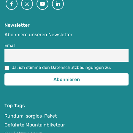
Facebook
Instagram
Youtube
Linkedin
-
Dein Wunschort
Auf Karte anzeigen
Newsletter
Abonniere unseren Newsletter
E-MTB-Fahrtechnik und Mountainbike-Training
Email
individuell buchbar
0
€
ab
Ja, ich stimme den Datenschutzbedingungen zu.
Detail Anzeigen
Top Tags
Rundum-sorglos-Paket
Geführte Mountainbiketour