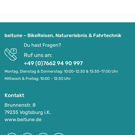
beitune – BikeReisen, Naturerlebnis & Fahrtechnik
Du hast Fragen?
Ruf uns an:
+49 (0)7662 94 90 997
Montag, Dienstag & Donnerstag: 10:00-12:30 & 13:30–17:00 Uhr
Mittwoch & Freitag: 10:00 – 12:30 Uhr
Kontakt
Brunnenstr. 8
79235 Vogtsburg i.K.
www.beitune.de
(E-)MTB Personal Training 1:1 & individuelle
Mountainbike-Kurse für Gruppen