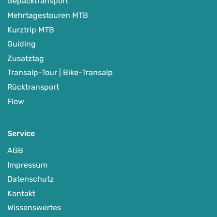
Gepäcktransport
Mehrtagestouren MTB
Kurztrip MTB
Guiding
Zusatztag
Transalp-Tour | Bike-Transalp
Rücktransport
Flow
Service
AGB
Impressum
(E-)MTB-Camps für Frauen
Datenschutz
-
Kaiserstuhl | Schwarzwald | Taunus | Vogesen
Kontakt
Auf Karte anzeigen
Wissenswertes