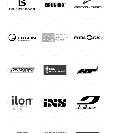
Alpen-Bike-Gipfel Tirol
-
Kappl, Österreich
Auf Karte anzeigen
Alpenüberquerung, Transalp & Alpencross