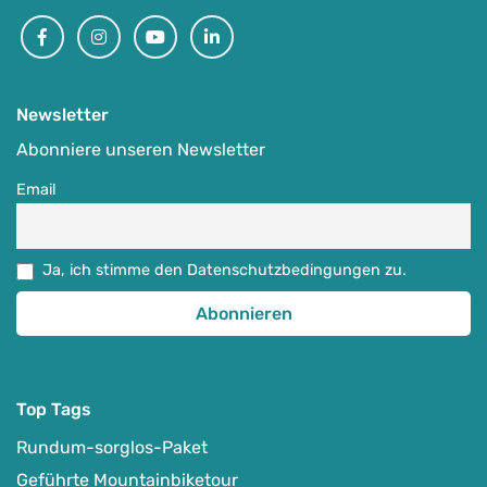
-
Elsass, Frankreich
Auf Karte anzeigen
Facebook
Instagram
Youtube
Linkedin
MTB-Touren & MTB-Camps
Newsletter
21.09.-25.09.2026
Abonniere unseren Newsletter
1.199
€
ab
Email
Detail Anzeigen
Ja, ich stimme den Datenschutzbedingungen zu.
Top Tags
Rundum-sorglos-Paket
Geführte Mountainbiketour