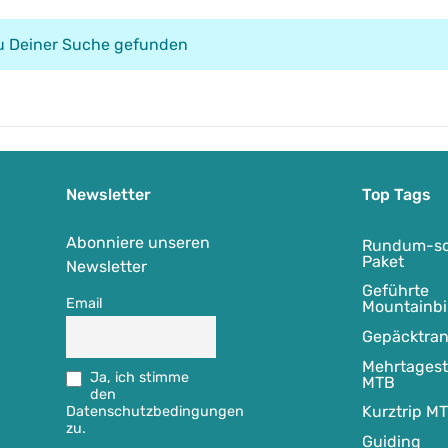
zu Deiner Suche gefunden
Newsletter
Top Tags
Abonniere unseren
Rundum-so
Paket
Newsletter
Geführte
Email
Mountainbi
Gepäcktran
Mehrtages
Ja, ich stimme
MTB
den
Kurztrip M
Datenschutzbedingungen
zu.
Guiding