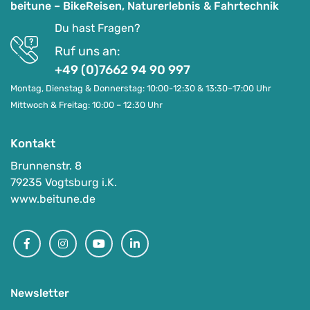
beitune – BikeReisen, Naturerlebnis & Fahrtechnik
Du hast Fragen?
Ruf uns an:
+49 (0)7662 94 90 997
Montag, Dienstag & Donnerstag: 10:00-12:30 & 13:30–17:00 Uhr
Mittwoch & Freitag: 10:00 – 12:30 Uhr
Kontakt
Brunnenstr. 8
79235 Vogtsburg i.K.
Top
www.beitune.de
Facebook
Instagram
Youtube
Linkedin
(E-)MTB Trailtour Ischgl-Livigno
-
6561 Ischgl, Österreich
Auf Karte anzeigen
Newsletter