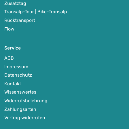
Zusatztag
Transalp-Tour | Bike-Transalp
Rücktransport
Flow
Service
AGB
Impressum
Datenschutz
Trans-Slowenien
Kontakt
-
Arnoldstein, Österreich
Auf Karte anzeigen
Wissenswertes
Widerrufsbelehrung
Zahlungsarten
Alpenüberquerung, Transalp & Alpencross
Vertrag widerrufen
05.06.-13.06.2027