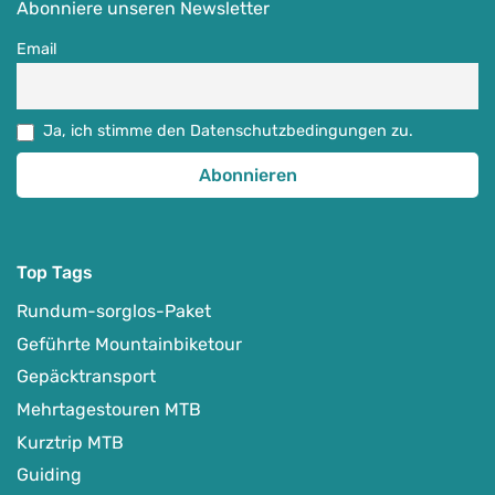
Abonniere unseren Newsletter
Alpenüberquerung, Transalp & Alpencross
Email
19.07.-26.07.2026
1.629
€
ab
Ja, ich stimme den Datenschutzbedingungen zu.
Detail Anzeigen
Top Tags
Rundum-sorglos-Paket
Geführte Mountainbiketour
Gepäcktransport
Mehrtagestouren MTB
Kurztrip MTB
Guiding