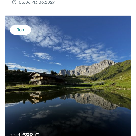
05.06.-13.06.2027
Top
1.599
€
ab