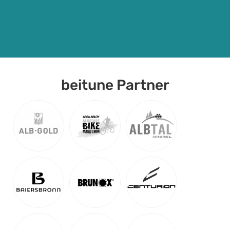
1.779
€
ab
Detail Anzeigen
beitune Partner